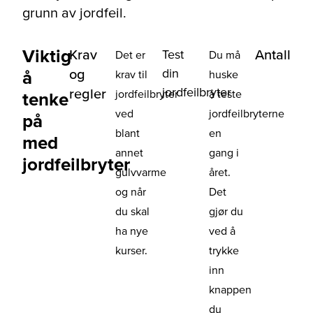
grunn av jordfeil.
Viktig
Krav
Test
Antall
Det er
Du må
din
og
å
krav til
huske
jordfeilbryter
regler
jordfeilbryter
å teste
tenke
ved
jordfeilbryterne
på
blant
en
med
annet
gang i
jordfeilbryter
gulvvarme
året.
og når
Det
du skal
gjør du
ha nye
ved å
kurser.
trykke
inn
knappen
du