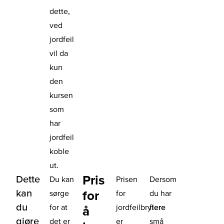
dette,
ved
jordfeil
vil da
kun
den
kursen
som
har
jordfeil
koble
ut.
Pris
Dette
Du kan
Prisen
Dersom
kan
for
sørge
for
du har
du
for at
jordfeilbrytere
flere
å
gjøre
det er
er
små