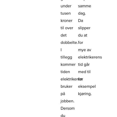
under
samme
tusen
dag.
kroner
Da
til over
slipper
det
du at
dobbelte.
for
I
mye av
tillegg
elektrikerens
kommer
tid går
tiden
med til
elektrikeren
for
bruker
eksempel
på
kjøring.
jobben.
Dersom
du