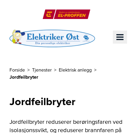
Til hovedinnhold
El-Proffen
ME
Forside
Tjenester
Elektrisk anlegg
Du er her
Jordfeilbryter
Jordfeilbryter
Jordfeilbryter reduserer berøringsfaren ved
isolasjonssvikt, og reduserer brannfaren på