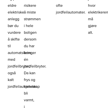
eldre
risikere
ofte
hvor
elektriske
å miste
jordfeilautomater.
elektrikere
anlegg
strømmen
må
bør du
i hele
gjøre
vurdere
boligen
alt.
å skifte
dersom
til
du har
automatsikringer
bare
med
én
jordfeilbryter,
jordfeilbryter.
også
Da kan
kalt
frys og
jordfeilautomater.
kjøleskap
bli
varmt,
i