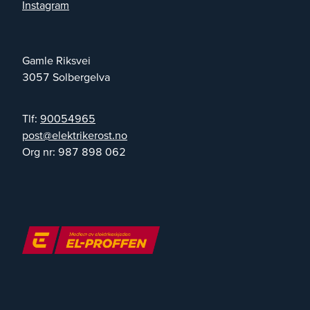
Instagram
Gamle Riksvei
3057
Solbergelva
Tlf:
90054965
on.tsorekirtkele@tsop
Org nr:
987 898 062