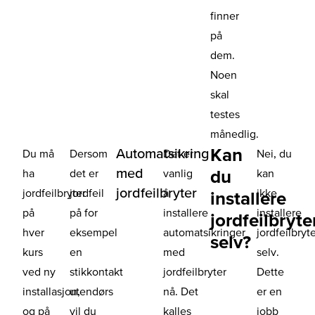
finner
på
dem.
Noen
skal
testes
månedlig.
Kan
Automatsikring
Du må
Dersom
Det er
Nei, du
med
du
ha
det er
vanlig
kan
jordfeilbryter
jordfeilbryter
jordfeil
å
ikke
installere
på
på for
installere
installere
jordfeilbryte
hver
eksempel
automatsikringer
jordfeilbryt
selv?
kurs
en
med
selv.
ved ny
stikkontakt
jordfeilbryter
Dette
installasjon,
utendørs
nå. Det
er en
og på
vil du
kalles
jobb