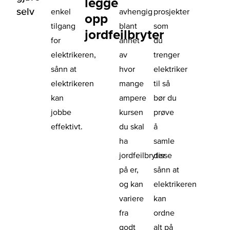
legge
selv
enkel
avhengig
prosjekter
opp
tilgang
blant
som
jordfeilbryter
for
annet
du
elektrikeren,
av
trenger
sånn at
hvor
elektriker
elektrikeren
mange
til så
kan
ampere
bør du
jobbe
kursen
prøve
effektivt.
du skal
å
ha
samle
jordfeilbryter
disse
på er,
sånn at
og kan
elektrikeren
variere
kan
fra
ordne
godt
alt på