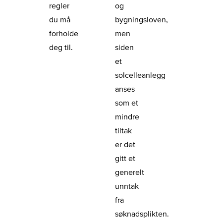
regler
og
du må
bygningsloven,
forholde
men
deg til.
siden
et
solcelleanlegg
anses
som et
mindre
tiltak
er det
gitt et
generelt
unntak
fra
søknadsplikten.