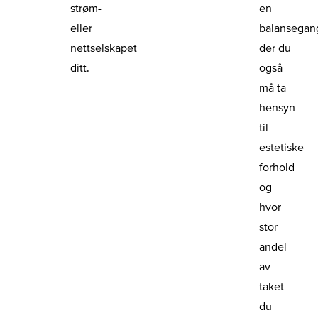
strøm-
en
eller
balansegan
nettselskapet
der du
ditt.
også
må ta
hensyn
til
estetiske
forhold
og
hvor
stor
andel
av
taket
du