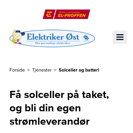
Til hovedinnhold
El-Proffen
ME
Forside
Tjenester
Solceller og batteri
Du er her
Få solceller på taket,
og bli din egen
strømleverandør