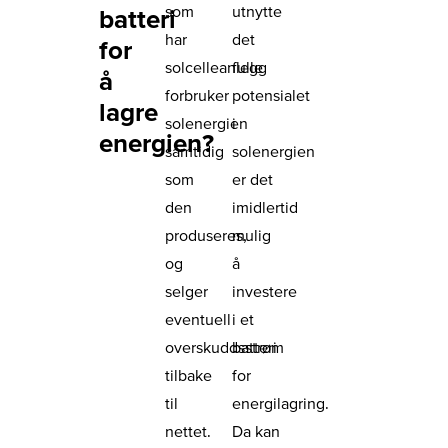
som
utnytte
batteri
har
det
for
solcelleanlegg
fulle
å
forbruker
potensialet
lagre
solenergien
i
energien?
samtidig
solenergien
som
er det
den
imidlertid
produseres,
mulig
og
å
selger
investere
eventuell
i et
overskuddsstrøm
batteri
tilbake
for
til
energilagring.
nettet.
Da kan