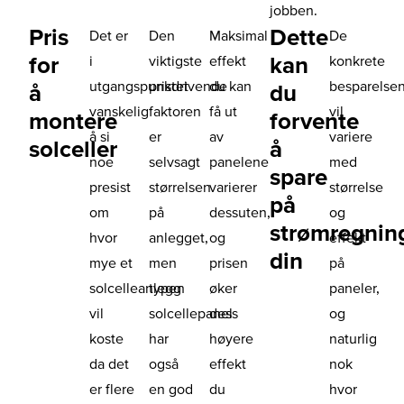
jobben.
Pris
Dette
Det er
Den
Maksimal
De
for
kan
i
viktigste
effekt
konkrete
utgangspunktet
prisdrivende
du kan
besparelse
å
du
vanskelig
faktoren
få ut
vil
montere
forvente
å si
er
av
variere
solceller
å
noe
selvsagt
panelene
med
spare
presist
størrelsen
varierer
størrelse
på
om
på
dessuten,
og
strømregnin
hvor
anlegget,
og
effekt
din
mye et
men
prisen
på
solcelleanlegg
typen
øker
paneler,
vil
solcellepanel
dess
og
koste
har
høyere
naturlig
da det
også
effekt
nok
er flere
en god
du
hvor