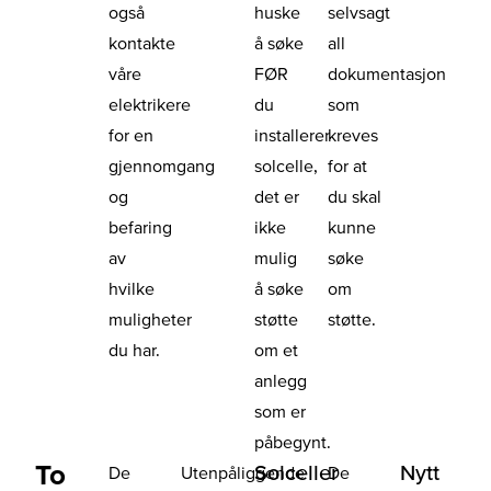
også
huske
selvsagt
kontakte
å søke
all
våre
FØR
dokumentasjon
elektrikere
du
som
for en
installerer
kreves
gjennomgang
solcelle,
for at
og
det er
du skal
befaring
ikke
kunne
av
mulig
søke
hvilke
å søke
om
muligheter
støtte
støtte.
du har.
om et
anlegg
som er
påbegynt.
To
Solceller
Nytt
De
Utenpåliggende
De