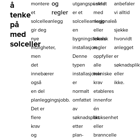
og
å
montere
utgangspunktet
i strid
anbefaler
regler
et
er et
med
vi alltid
tenke
solcelleanlegg
solcelleanlegg
nasjonale
å
på
gir deg
en
eller
sjekke
med
nye
bygningsteknisk
lokale
hvorvidt
solceller
muligheter,
installasjon.
regler
anlegget
men
Denne
oppfyller
er
det
typen
alle
søknadsplik
innebærer
installasjoner
tekniske
eller
også
er
krav
ikke.
en del
normalt
etableres
planleggingsjobb.
omfattet
innenfor
Det er
av
én
flere
søknadsplikt
bruksenhet
krav
etter
eller
og
plan-
branncelle