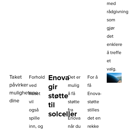
med
rådgivning
som
gjør
det
enklere
å treffe
et
valg.
Enova
Taket
Forhold
Det er
For å
påvirker
gir
ved
mulig
få
mulighetene
huset
å få
Enova-
støtte
dine
vil
støtte
støtte
til
også
fra
stilles
solceller
spille
Enova
det en
inn, og
når du
rekke