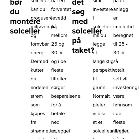
bør
det
solceller
har en
skal
på et
kan du
forventet
investere
anlegg
du
seg
produsere
levetid
i
er
montere
med
miljøvennlig
på
solceller
imidlertid
solceller
solceller
og
mellom
må du
beregnet
på
fornybar
25 og
legge
til 25 -
taket?
energi.
30 år,
et
30 år,
Dermed
og i de
langsiktig
så
kutter
fleste
perspektiv
totalt
du
tilfeller
til
sett vil
andelen
sørger
grunn.
investering
strøm
besparelsene
Normalt
være
som
for å
pleier
lønnsom
kjøpes
betale
vi å si
i de
fra
ned
at et
fleste
strømnettet,
anlegget
solcelleanlegg
tilfeller.