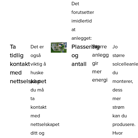
Det
forutsetter
imidlertid
at
anlegget:
Ta
Plassering
Større
Det er
Jo
anlegg
tidlig
og
også
større
gir
kontakt
antall
viktig å
solcelleanl
mer
med
huske
du
energi
nettselskapet
på at
monterer,
du må
dess
ta
mer
kontakt
strøm
med
kan du
nettselskapet
produsere.
ditt og
Hvor