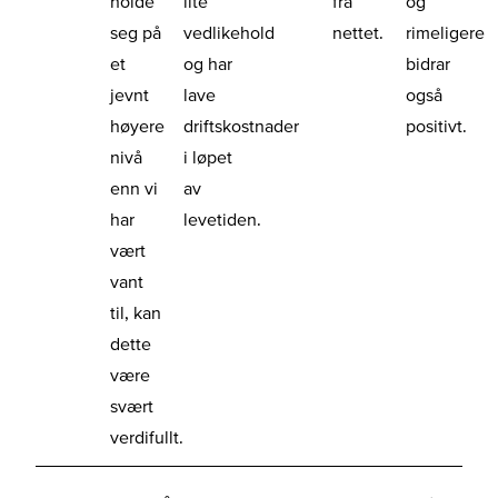
holde
lite
fra
og
seg på
vedlikehold
nettet.
rimeligere
et
og har
bidrar
jevnt
lave
også
høyere
driftskostnader
positivt.
nivå
i løpet
enn vi
av
har
levetiden.
vært
vant
til, kan
dette
være
svært
verdifullt.