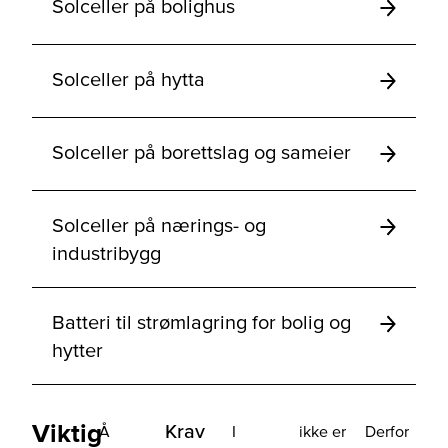
Solceller på bolighus
Solceller på hytta
Solceller på borettslag og sameier
Solceller på nærings- og
industribygg
Batteri til strømlagring for bolig og
hytter
Viktig
Krav
Å
I
ikke er
Derfor