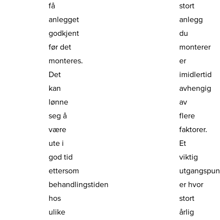
få
stort
anlegget
anlegg
godkjent
du
før det
monterer
monteres.
er
Det
imidlertid
kan
avhengig
lønne
av
seg å
flere
være
faktorer.
ute i
Et
god tid
viktig
ettersom
utgangspun
behandlingstiden
er hvor
hos
stort
ulike
årlig