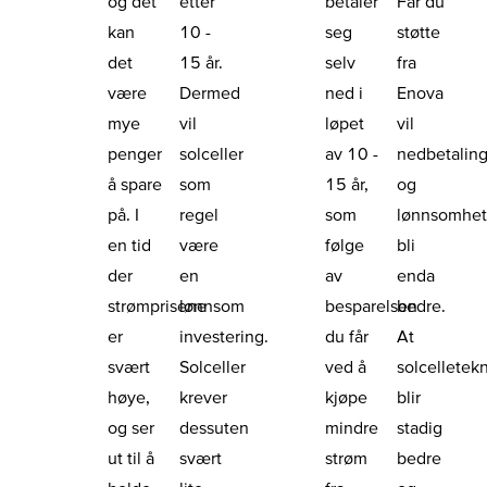
og det
etter
betaler
Får du
kan
10 -
seg
støtte
det
15 år.
selv
fra
være
Dermed
ned i
Enova
mye
vil
løpet
vil
penger
solceller
av 10 -
nedbetaling
å spare
som
15 år,
og
på. I
regel
som
lønnsomhe
en tid
være
følge
bli
der
en
av
enda
strømprisene
lønnsom
besparelsen
bedre.
er
investering.
du får
At
svært
Solceller
ved å
solcelletek
høye,
krever
kjøpe
blir
og ser
dessuten
mindre
stadig
ut til å
svært
strøm
bedre