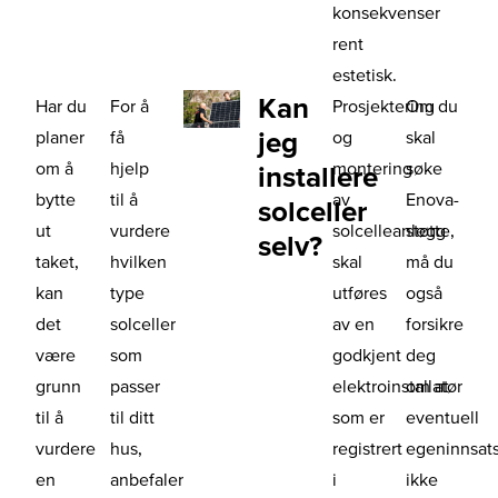
konsekvenser
rent
estetisk.
Kan
Har du
For å
Prosjektering
Om du
jeg
planer
få
og
skal
om å
hjelp
montering
søke
installere
bytte
til å
av
Enova-
solceller
ut
vurdere
solcelleanlegg
støtte,
selv?
taket,
hvilken
skal
må du
kan
type
utføres
også
det
solceller
av en
forsikre
være
som
godkjent
deg
grunn
passer
elektroinstallatør
om at
til å
til ditt
som er
eventuell
vurdere
hus,
registrert
egeninnsat
en
anbefaler
i
ikke