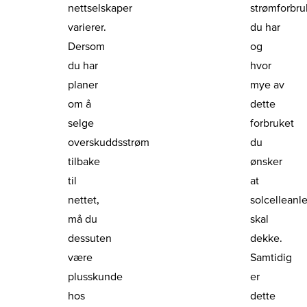
nettselskaper
strømforbru
varierer.
du har
Dersom
og
du har
hvor
planer
mye av
om å
dette
selge
forbruket
overskuddsstrøm
du
tilbake
ønsker
til
at
nettet,
solcelleanl
må du
skal
dessuten
dekke.
være
Samtidig
plusskunde
er
hos
dette