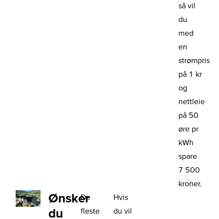
så vil
du
med
en
strømpris
på 1 kr
og
nettleie
på 50
øre pr
kWh
spare
7 500
kroner.
Ønsker
De
Hvis
du
fleste
du vil