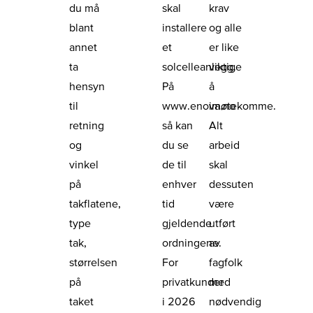
du må
skal
krav
blant
installere
og alle
annet
et
er like
ta
solcelleanlegg.
viktige
hensyn
På
å
til
www.enova.no
imøtekomme.
retning
så kan
Alt
og
du se
arbeid
vinkel
de til
skal
på
enhver
dessuten
takflatene,
tid
være
type
gjeldende
utført
tak,
ordningene.
av
størrelsen
For
fagfolk
på
privatkunder
med
taket
i 2026
nødvendig