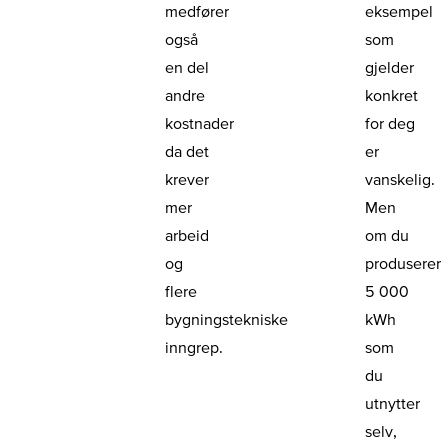
medfører
eksempel
også
som
en del
gjelder
andre
konkret
kostnader
for deg
da det
er
krever
vanskelig.
mer
Men
arbeid
om du
og
produserer
flere
5 000
bygningstekniske
kWh
inngrep.
som
du
utnytter
selv,