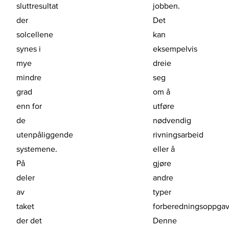
sluttresultat
jobben.
der
Det
solcellene
kan
synes i
eksempelvis
mye
dreie
mindre
seg
grad
om å
enn for
utføre
de
nødvendig
utenpåliggende
rivningsarbeid
systemene.
eller å
På
gjøre
deler
andre
av
typer
taket
forberedningsoppgav
der det
Denne