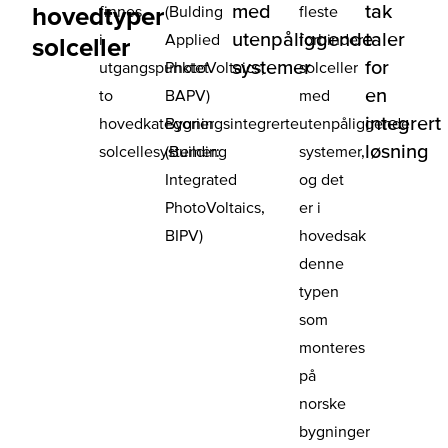
med
tak
hovedtyper
finnes
(Bulding
fleste
utenpåliggende
taler
i
Applied
forbinder
solceller
systemer
for
utgangspunktet
PhotoVoltaics,
solceller
en
to
BAPV)
med
integrert
hovedkategorier
Bygningsintegrerte
utenpåliggende
løsning
solcellesystemer:
(Building
systemer,
Integrated
og det
PhotoVoltaics,
er i
BIPV)
hovedsak
denne
typen
som
monteres
på
norske
bygninger