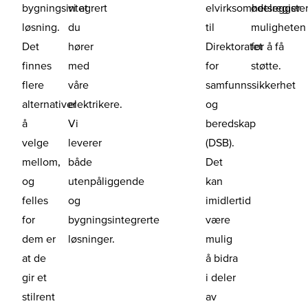
bygningsintegrert
vi at
elvirksomhetsregiste
ødelegger
løsning.
du
til
muligheten
Det
hører
Direktoratet
for å få
finnes
med
for
støtte.
flere
våre
samfunnssikkerhet
alternativer
elektrikere.
og
å
Vi
beredskap
velge
leverer
(DSB).
mellom,
både
Det
og
utenpåliggende
kan
felles
og
imidlertid
for
bygningsintegrerte
være
dem er
løsninger.
mulig
at de
å bidra
gir et
i deler
stilrent
av