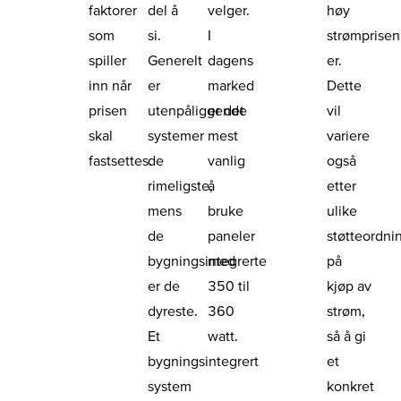
faktorer
del å
velger.
høy
som
si.
I
strømprisen
spiller
Generelt
dagens
er.
inn når
er
marked
Dette
prisen
utenpåliggende
er det
vil
skal
systemer
mest
variere
fastsettes.
de
vanlig
også
rimeligste,
å
etter
mens
bruke
ulike
de
paneler
støtteordni
bygningsintegrerte
med
på
er de
350 til
kjøp av
dyreste.
360
strøm,
Et
watt.
så å gi
bygningsintegrert
et
system
konkret