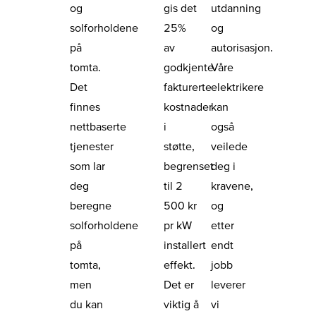
og
gis det
utdanning
solforholdene
25%
og
på
av
autorisasjon.
tomta.
godkjente
Våre
Det
fakturerte
elektrikere
finnes
kostnader
kan
nettbaserte
i
også
tjenester
støtte,
veilede
som lar
begrenset
deg i
deg
til 2
kravene,
beregne
500 kr
og
solforholdene
pr kW
etter
på
installert
endt
tomta,
effekt.
jobb
men
Det er
leverer
du kan
viktig å
vi